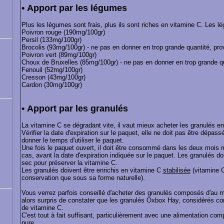
• Apport par les légumes
Plus les légumes sont frais, plus ils sont riches en vitamine C. Les l
Poivron rouge (190mg/100gr)
Persil (133mg/100gr)
Brocolis (93mg/100gr) - ne pas en donner en trop grande quantité, p
Poivron vert (89mg/100gr)
Choux de Bruxelles (85mg/100gr) - ne pas en donner en trop grande q
Fenouil (52mg/100gr)
Cresson (43mg/100gr)
Cardon (30mg/100gr)
• Apport par les granulés
La vitamine C se dégradant vite, il vaut mieux acheter les granulés en 
Vérifier la date d'expiration sur le paquet, elle ne doit pas être dépas
donner le temps d'utiliser le paquet.
Une fois le paquet ouvert, il doit être consommé dans les deux mois m
cas, avant la date d'expiration indiquée sur le paquet. Les granulés d
sec pour préserver la vitamine C.
Les granulés doivent être enrichis en vitamine C
stabilisée
(vitamine C
conservation que sous sa forme naturelle).
Vous verrez parfois conseillé d'acheter des granulés composés d'au
alors surpris de constater que les granulés Oxbox Hay, considérés 
de vitamine C.
C'est tout à fait suffisant, particulièrement avec une alimentation co
pure.