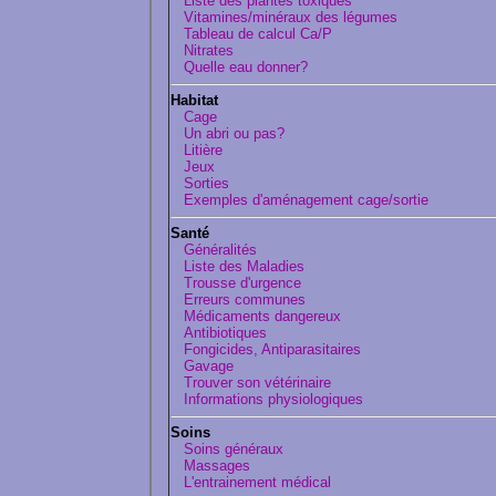
Liste des plantes toxiques
Vitamines/minéraux des légumes
Tableau de calcul Ca/P
Nitrates
Quelle eau donner?
Habitat
Cage
Un abri ou pas?
Litière
Jeux
Sorties
Exemples d'aménagement cage/sortie
Santé
Généralités
Liste des Maladies
Trousse d'urgence
Erreurs communes
Médicaments dangereux
Antibiotiques
Fongicides, Antiparasitaires
Gavage
Trouver son vétérinaire
Informations physiologiques
Soins
Soins généraux
Massages
L'entrainement médical