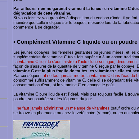
Par ailleurs, rien ne garantit vraiment la teneur en vitamine C de
dégradation de cette vitamine.
Si vous laissez vos granulés à disposition du cochon d'inde, il ya fort
moindre que celle indiquée sur le paquet, mesurée lors de la fabricati
commence à se dégrader.
• Complément Vitamine C liquide ou en poudre
Les jeunes cobayes, les femelles gestantes ou jeunes mères, et les
supplémentaire de vitamine C trois fois supérieur à un apport traditio
La vitamine C liquide s'administre à l'aide d'une seringue, directemen
façon de s'assurer de la quantité de vitamine C reçue par le cobaye. D
vitamine C est la plus fragile de toutes les vitamines : elle est sens
Par conséquent,
il ne faut jamais mettre la vitamine C dans l'eau du b
consommé suffisamment de vitamine C, celle ci se dégradant très vit
consommation d'eau, si la vitamine C en change le goût.
La vitamine C pure liquide est l'idéal. Mais pas toujours facile à trouv
poudre, saupoudrée sur les légumes du jour.
Il ne faut jamais administrer un mélange de vitamines
(sauf ordre du v
se trouve en pharmacie ou chez le vétérinaire (Virbac), ou en animale