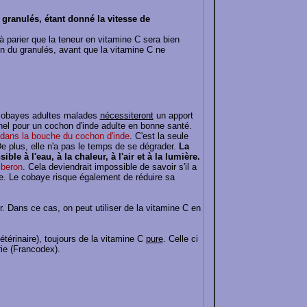
s granulés, étant donné la vitesse de
 à parier que la teneur en vitamine C sera bien
on du granulés, avant que la vitamine C ne
 cobayes adultes malades
nécessiteront
un apport
nnel pour un cochon d'inde adulte en bonne santé.
t dans la bouche du cochon d'inde
. C'est la seule
e plus, elle n'a pas le temps de se dégrader.
La
ible à l'eau, à la chaleur, à l'air et à la lumière.
iberon
. Cela deviendrait impossible de savoir s'il a
e. Le cobaye risque également de réduire sa
er. Dans ce cas, on peut utiliser de la vitamine C en
étérinaire), toujours de la vitamine C
pure
. Celle ci
rie (Francodex).