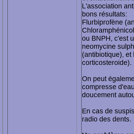
L'association an
bons résultats:
Flurbiprofène (a
Chloramphénicole
ou BNPH, c'est u
neomycine sulpha
(antibiotique), e
corticosteroide).
On peut égaleme
compresse d'eau 
doucement autour 
En cas de suspisc
radio des dents.