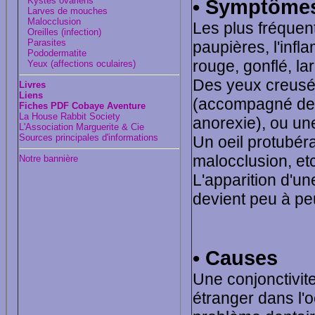
Kystes ovariens
• Symptôme
Larves de mouches
Malocclusion
Les plus fréquent
Oreilles (infection)
Parasites
paupières, l'infl
Pododermatite
rouge, gonflé, la
Yeux (affections oculaires)
Des yeux creusés
Livres
Liens
(accompagné de p
Fiches PDF Cobaye Aventure
La House Rabbit Society
anorexie), ou un
L'Association Marguerite & Cie
Sources principales d'informations
Un oeil protubér
malocclusion, etc
Notre bannière
L'apparition d'un
devient peu à p
• Causes
Une conjonctivite
étranger dans l'o